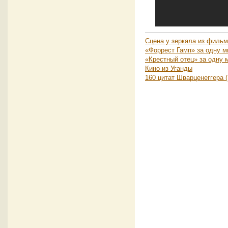
Сцена у зеркала из фильма
«Форрест Гамп» за одну м
«Крестный отец» за одну 
Кино из Уганды
160 цитат Шварценеггера (