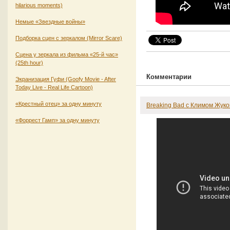
hilarious moments)
Немые «Звездные войны»
Подборка сцен с зеркалом (Mirror Scare)
Сцена у зеркала из фильма «25-й час»
(25th hour)
Комментарии
Экранизация Гуфи (Goofy Movie - After
Today Live - Real Life Cartoon)
«Крестный отец» за одну минуту
Breaking Bad с Климом Жук
«Форрест Гамп» за одну минуту