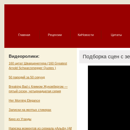
Главная
Рецензии
КиНовости
Цитаты
Видеоролики:
Подборка сцен с зе
160 цитат Шварценеггера (160 Greatest
Arnold Schwarzenegger Quotes )
50 пародий за 50 секунд
Breaking Bad с Климом Жуковбергом —
пятый сезон, четырнадцатая серия
Her Morning Elegance
Записки на желтых стикерах
Кино из Уганды
Нарезка моментов из сериала «Альф» (Alf