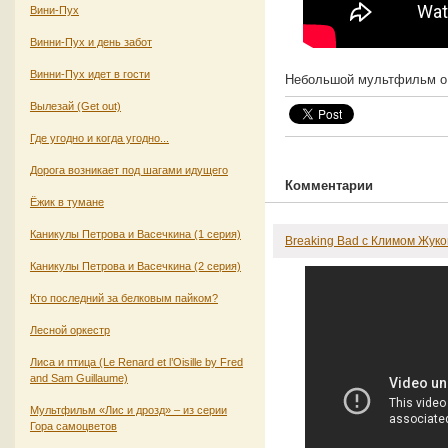
Вини-Пух
Винни-Пух и день забот
Винни-Пух идет в гости
Небольшой мультфильм о 
Вылезай (Get out)
Где угодно и когда угодно...
Дорога возникает под шагами идущего
Комментарии
Ёжик в тумане
Каникулы Петрова и Васечкина (1 серия)
Breaking Bad с Климом Жук
Каникулы Петрова и Васечкина (2 серия)
Кто последний за белковым пайком?
Лесной оркестр
Лиса и птица (Le Renard et l’Oisille by Fred
and Sam Guillaume)
Мультфильм «Лис и дрозд» – из серии
Гора самоцветов