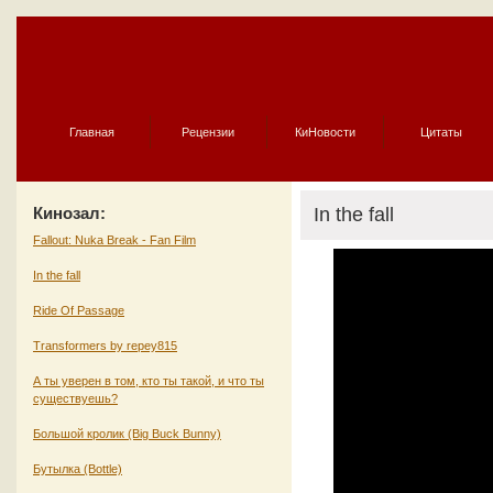
Главная
Рецензии
КиНовости
Цитаты
Кинозал:
In the fall
Fallout: Nuka Break - Fan Film
In the fall
Ride Of Passage
Transformers by repey815
А ты уверен в том, кто ты такой, и что ты
существуешь?
Большой кролик (Big Buck Bunny)
Бутылка (Bottle)