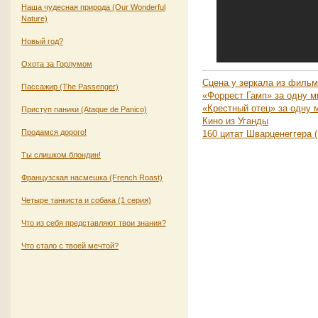
Наша чудесная природа (Our Wonderful
Nature)
Новый год?
Охота за Горлумом
Сцена у зеркала из фильма
Пассажир (The Passenger)
«Форрест Гамп» за одну м
«Крестный отец» за одну 
Приступ паники (Ataque de Panico)
Кино из Уганды
Продамся дорого!
160 цитат Шварценеггера (
Ты слишком блондин!
Французская насмешка (French Roast)
Четыре танкиста и собака (1 серия)
Что из себя представляют твои знания?
Что стало с твоей мечтой?