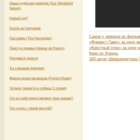
Наша чудесная природа (Our Wonderful
Nature)
Новый год?
Охота за Горлумом
Сцена у зеркала из фильма
Пассажир (The Passenger)
«Форрест Гамп» за одну м
«Крестный отец» за одну 
Приступ паники (Ataque de Panico)
Кино из Уганды
Продамся дорого!
160 цитат Шварценеггера (
Ты слишком блондин!
Французская насмешка (French Roast)
Четыре танкиста и собака (1 серия)
Что из себя представляют твои знания?
Что стало с твоей мечтой?