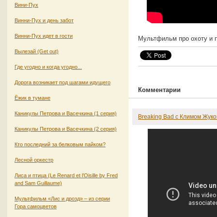
Вини-Пух
Винни-Пух и день забот
Винни-Пух идет в гости
Мультфильм про охоту и п
Вылезай (Get out)
Где угодно и когда угодно...
Дорога возникает под шагами идущего
Комментарии
Ёжик в тумане
Каникулы Петрова и Васечкина (1 серия)
Breaking Bad с Климом Жук
Каникулы Петрова и Васечкина (2 серия)
Кто последний за белковым пайком?
Лесной оркестр
Лиса и птица (Le Renard et l’Oisille by Fred
and Sam Guillaume)
Мультфильм «Лис и дрозд» – из серии
Гора самоцветов