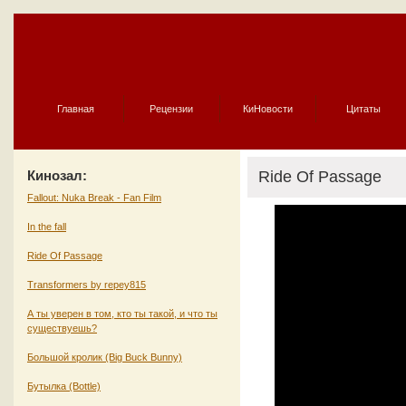
Главная
Рецензии
КиНовости
Цитаты
Кинозал:
Ride Of Passage
Fallout: Nuka Break - Fan Film
In the fall
Ride Of Passage
Transformers by repey815
А ты уверен в том, кто ты такой, и что ты
существуешь?
Большой кролик (Big Buck Bunny)
Бутылка (Bottle)