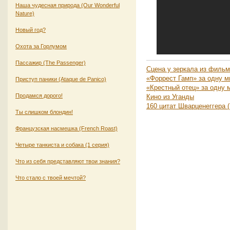
Наша чудесная природа (Our Wonderful
Nature)
Новый год?
Охота за Горлумом
Пассажир (The Passenger)
Сцена у зеркала из фильма
«Форрест Гамп» за одну м
Приступ паники (Ataque de Panico)
«Крестный отец» за одну 
Продамся дорого!
Кино из Уганды
160 цитат Шварценеггера (
Ты слишком блондин!
Французская насмешка (French Roast)
Четыре танкиста и собака (1 серия)
Что из себя представляют твои знания?
Что стало с твоей мечтой?