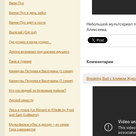
Вини-Пух
Винни-Пух и день забот
Винни-Пух идет в гости
Небольшой мультсериал п
Алексеева.
Вылезай (Get out)
Где угодно и когда угодно...
Дорога возникает под шагами идущего
Ёжик в тумане
Комментарии
Каникулы Петрова и Васечкина (1 серия)
Breaking Bad с Климом Жук
Каникулы Петрова и Васечкина (2 серия)
Кто последний за белковым пайком?
Лесной оркестр
Лиса и птица (Le Renard et l’Oisille by Fred
and Sam Guillaume)
Мультфильм «Лис и дрозд» – из серии
Гора самоцветов