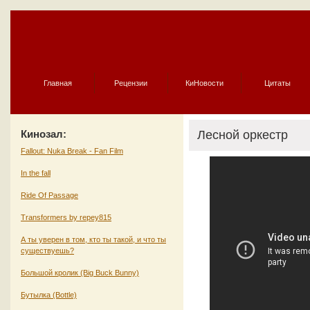
Главная
Рецензии
КиНовости
Цитаты
Кинозал:
Лесной оркестр
Fallout: Nuka Break - Fan Film
In the fall
Ride Of Passage
Transformers by repey815
А ты уверен в том, кто ты такой, и что ты
существуешь?
Большой кролик (Big Buck Bunny)
Бутылка (Bottle)